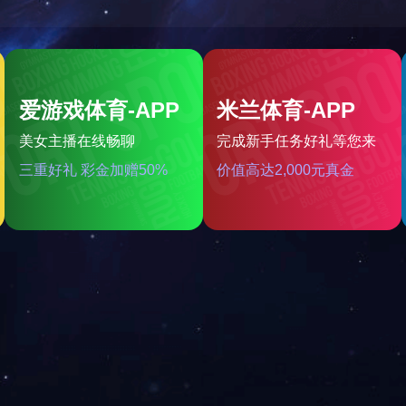
...
[详细]
产品中心
成功案例
资质荣誉
爱游戏ayx官方网页-爱游戏(中国