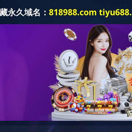
新闻中心
产品中心
成功案例