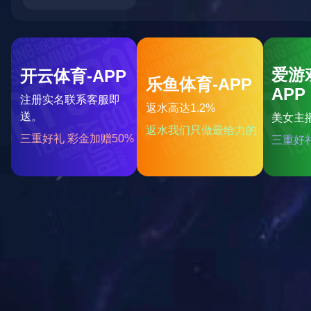
详情
项目内容
友情链接
LINKS
出格
BAIDU
新浪