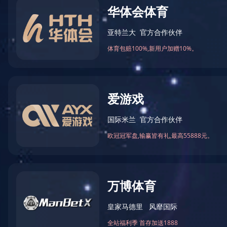
资质荣誉
企业荣誉
企业荣誉
爱游戏ayx官方网页-爱游戏(中
国)
爱游戏ayx官方网页-爱游戏(中国)
地 址：东莞市长安镇金铭国际模具
城展厅3B栋-2001
电 话：0769-81153535
传 真：0769-81153536
联系人：伍小姐 13827296260
邮 箱: xiangyajixie@126.com
网 址: upnews7.com