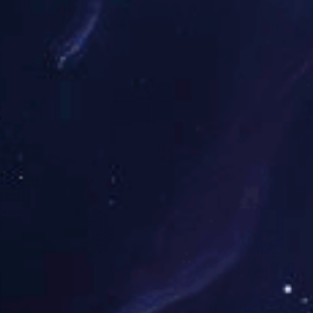
网站首页
关于我们
新闻中心
产品中心
成功
爱游戏ayx官方网页-爱游戏(中国) 版权所有
网站后台