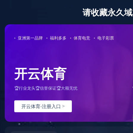
网站首页
关于我们
新闻中心