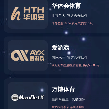
新闻中心
公司新闻
公司新闻
行业新闻
爱游戏ayx官方网页-爱游戏(中
国)
广东慢走
一、广东
爱游戏ayx官方网页-爱游戏(中国)
材料本身
地 址：东莞市长安镇金铭国际模具
平衡，通
城展厅3B栋-2001
料的变形
电 话：0769-81153535
曲，大部
传 真：0769-81153536
联系人：伍小姐 13827296260
工中，材
邮 箱: xiangyajixie@126.com