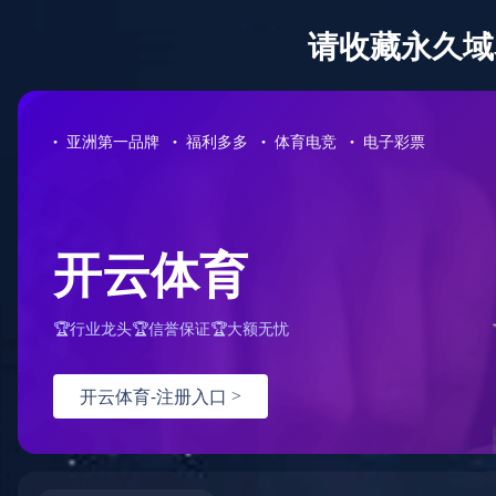
网站首页
关于我们
新闻中心