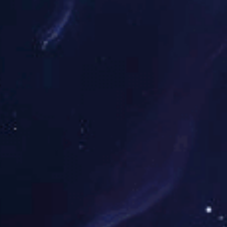
应力会明
工零件是
余量和废
广东慢走
要改进，
(2)切
上面提到
因为切削
需要对硬
的相对平
加工)先
切削路径
进行两种主
一次主切